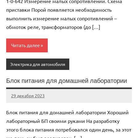
1-0-642 Измерение малых сопротивлений. Схема
приставки Порой появляется необходимость
выполнить измерение малых сопротивлений –
обмоток реле, трансформаторов (до […]
Читать далее
Электрика для автомобиля
Блок питания для домашней лаборатории
29 декабря 2023
autotravel03
Нет
комментариев
Блок питания для домашней лаборатории Хороший
лабораторный БП своими руками На разработку
этого блока питания потребовался один день, за этот
же день он был реализован, […]