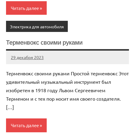
Читать далее
Электрика для автомобиля
Терменвокс своими руками
29 декабря 2023
autotravel03
Нет
комментариев
Терменвокс своими руками Простой терменвокс Этот
удивительный музыкальный инструмент был
изобретен в 1918 году Львом Сергеевичем
Терменом и с тех пор носит имя своего создателя.
[…]
Читать далее