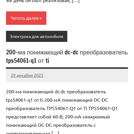
Читать далее
Электрика для автомобиля
200-ма понижающий dc-dc преобразователь
tps54061-q1 от ti
29 декабря 2023
autotravel03
Нет
комментариев
200-ма понижающий dc-dc преобразователь
tps54061-q1 от ti 200-мА понижающий DC-DC
преобразователь TPS54061-Q1 от TI TPS54061-Q1
представляет собой 60-В, 200-мА синхронный
понижающий DC-DC преобразователь с
интегрированными […]