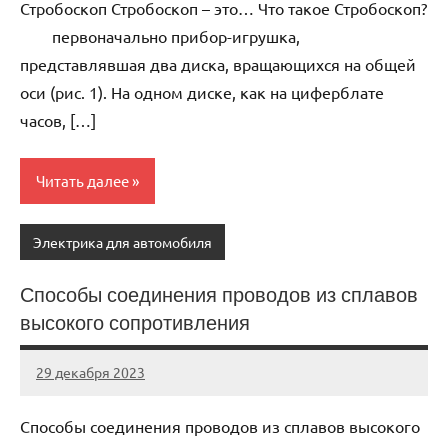
Стробоскоп Стробоскоп – это… Что такое Стробоскоп?
первоначально прибор-игрушка,
представлявшая два диска, вращающихся на общей
оси (рис. 1). На одном диске, как на циферблате
часов, […]
Читать далее
Электрика для автомобиля
Способы соединения проводов из сплавов
высокого сопротивления
29 декабря 2023
autotravel03
Нет
комментариев
Способы соединения проводов из сплавов высокого