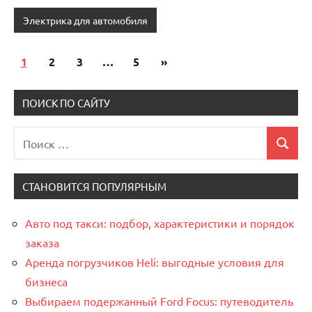
Электрика для автомобиля
1
2
3
…
5
Следующие
»
Пагинация
записи
записей
ПОИСК ПО САЙТУ
Поиск
Поиск
для:
СТАНОВИТСЯ ПОПУЛЯРНЫМ
Авто под такси: подбор, характеристики и порядок
заказа
Аренда погрузчиков Heli: выгодные условия для
бизнеса
Выбираем подержанный Ford Focus: путеводитель