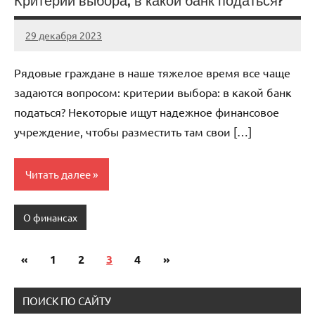
Критерии выбора, в какой банк податься?
29 декабря 2023
autotravel03
Нет
комментариев
Рядовые граждане в наше тяжелое время все чаще
задаются вопросом: критерии выбора: в какой банк
податься? Некоторые ищут надежное финансовое
учреждение, чтобы разместить там свои […]
Читать далее
О финансах
«
Предыдущие
1
2
3
4
Следующие
»
Пагинация
записи
записи
записей
ПОИСК ПО САЙТУ