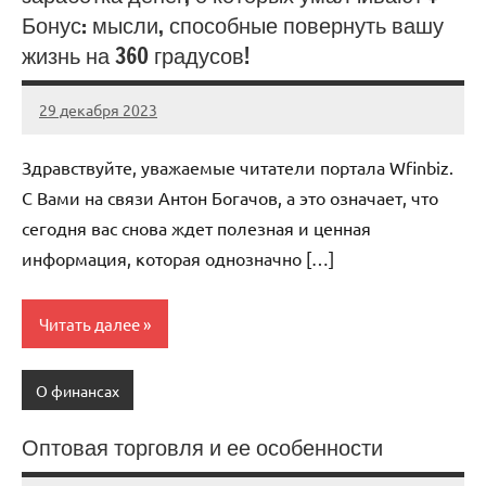
Бонус: мысли, способные повернуть вашу
жизнь на 360 градусов!
29 декабря 2023
autotravel03
Нет
комментариев
Здравствуйте, уважаемые читатели портала Wfinbiz.
С Вами на связи Антон Богачов, а это означает, что
сегодня вас снова ждет полезная и ценная
информация, которая однозначно […]
Читать далее
О финансах
Оптовая торговля и ее особенности