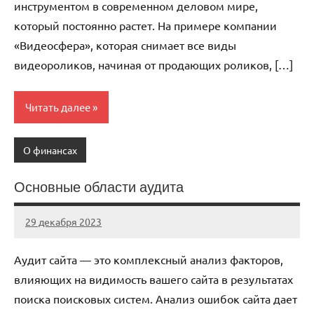
инструментом в современном деловом мире,
который постоянно растет. На примере компании
«Видеосфера», которая снимает все виды
видеороликов, начиная от продающих роликов, […]
Читать далее
О финансах
Основные области аудита
29 декабря 2023
autotravel03
Нет
комментариев
Аудит сайта — это комплексный анализ факторов,
влияющих на видимость вашего сайта в результатах
поиска поисковых систем. Анализ ошибок сайта дает