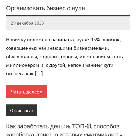
Организовать бизнес с нуля
29 декабря 2023
autotravel03
Нет
комментариев
Новичку положено начинать с нуля? 95% ошибок,
совершенных начинающими бизнесменами,
обусловлены, с одной стороны, их желанием стать
миллионером и, с другой, непониманием сути
бизнеса как […]
Читать далее
О финансах
Как заработать деньги: ТОП-11 способов
заработка денег, о которых умалчивают +