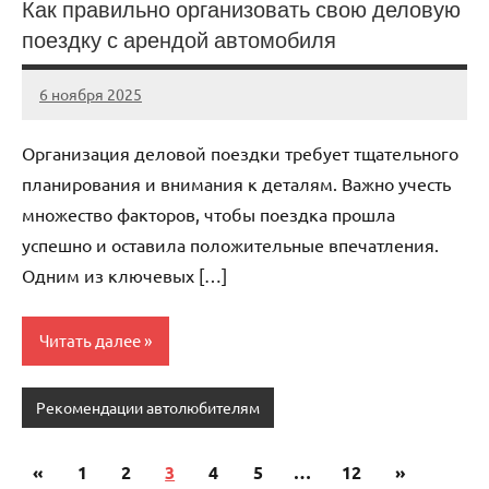
Как правильно организовать свою деловую
поездку с арендой автомобиля
6 ноября 2025
Avtor
Нет
комментариев
Организация деловой поездки требует тщательного
планирования и внимания к деталям. Важно учесть
множество факторов, чтобы поездка прошла
успешно и оставила положительные впечатления.
Одним из ключевых […]
Читать далее
Рекомендации автолюбителям
«
Предыдущие
1
2
3
4
5
…
12
Следующи
»