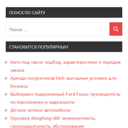
Пагинация
записи
записи
записей
ПОИСК ПО САЙТУ
Поиск
Поиск
для:
СТАНОВИТСЯ ПОПУЛЯРНЫМ
Авто под такси: подбор, характеристики и порядок
заказа
Аренда погрузчиков Heli: выгодные условия для
бизнеса
Выбираем подержанный Ford Focus: путеводитель
по поколениям и надежности
Детали оптики автомобиля
Грузовик dongfeng-c80: экономичность,
грузоподъёмность, обслуживание